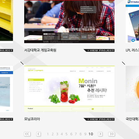
서강대학교 게임교육원
LPL 러
모닝코리아
국민대학
1
2
3
4
5
6
7
8
9
10