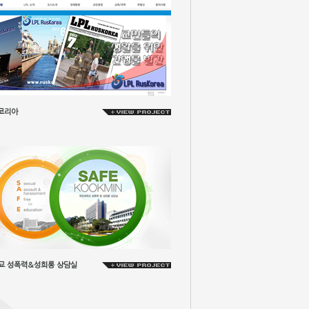
스코리아
교 성폭력&성희롱 상담실