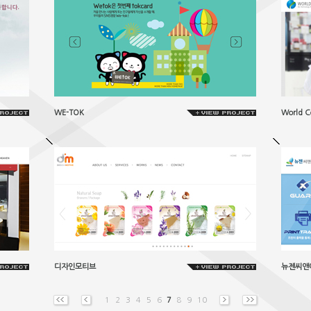
WE-TOK
World C
디자인모티브
뉴젠씨앤
1
2
3
4
5
6
7
8
9
10