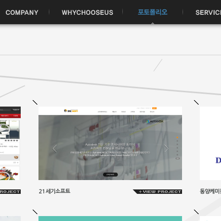
21세기소프트
동양케미